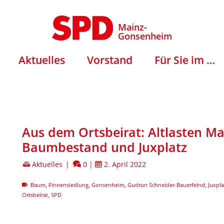
Mainz-
Gonsenheim
Aktuelles
Vorstand
Für Sie im …
Aus dem Ortsbeirat: Altlasten Mar
Baumbestand und Juxplatz
Aktuelles
|
0
|
2. April 2022
Baum
,
Finnensiedlung
,
Gonsenheim
,
Gudrun Schneider-Bauerfeind
,
Juxpla
Ortsbeirat
,
SPD