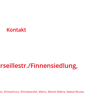
Kontakt
seillestr./Finnensiedlung,
tz
,
Klimaschutz
,
Klimawandel
,
Mainz
,
Marcel Wabra
,
Nawal Mussa
,