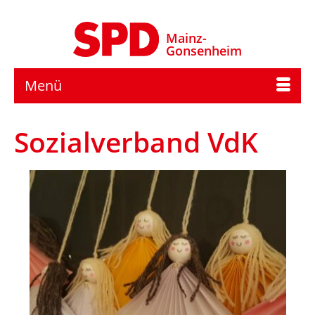
Mainz-
Gonsenheim
Menü
Sozialverband VdK