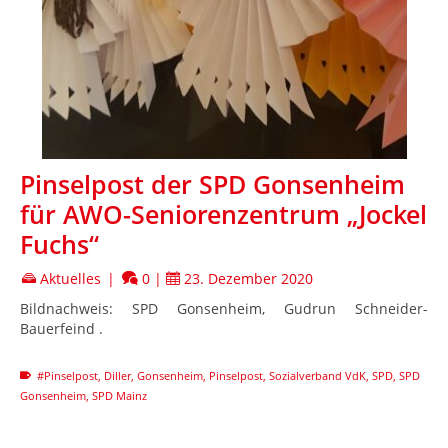
Pinselpost der SPD Gonsenheim
für AWO-Seniorenzentrum „Jockel
Fuchs“
Aktuelles
|
0
|
23. Dezember 2020
Bildnachweis: SPD Gonsenheim, Gudrun Schneider-
Bauerfeind .
#Pinselpost
,
Diller
,
Gonsenheim
,
Pinselpost
,
Sozialverband VdK
,
SPD
,
SPD
Gonsenheim
,
SPD Mainz