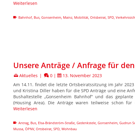
Weiterlesen
Bahnhof
,
Bus
,
Gonsenheim
,
Mainz
,
Mobilität
,
Ortsbeirat
,
SPD
,
Verkehrssich
Unsere Anträge / Anfrage für den
Aktuelles
|
0
|
13. November 2023
Am 14.11. findet die letzte Ortsbeiratssitzung im Jahr 20
und Kristina Diller haben für die SPD Anträge und eine Anfr
Bushaltestelle „Gonsenheim Bahnhof“ und das geplante
(Housing Area). Die Anträge waren teilweise schon für
Weiterlesen
Antrag
,
Bus
,
Elsa-Brändström-Straße
,
Gedenkstele
,
Gonsenheim
,
Gudrun Sc
Mussa
,
ÖPNV
,
Ortsbeirat
,
SPD
,
Wohnbau