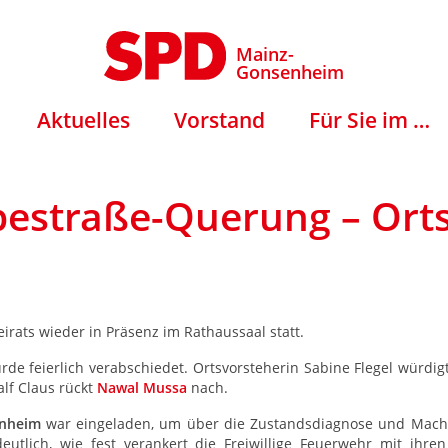
Mainz-
Gonsenheim
Aktuelles
Vorstand
Für Sie im …
estraße-Querung – Orts
irats wieder in Präsenz im Rathaussaal statt.
de feierlich verabschiedet. Ortsvorsteherin Sabine Flegel würdi
lf Claus rückt
Nawal Mussa
nach.
enheim
war eingeladen, um über die Zustandsdiagnose und Machb
eutlich, wie fest verankert die Freiwillige Feuerwehr mit ihre