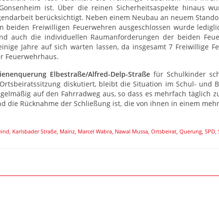
 Gonsenheim ist. Über die reinen Sicherheitsaspekte hinaus w
Jugendarbeit berücksichtigt. Neben einem Neubau an neuem Standor
n beiden Freiwilligen Feuerwehren ausgeschlossen wurde ledig
ind auch die individuellen Raumanforderungen der beiden Feue
inige Jahre auf sich warten lassen, da insgesamt 7 Freiwillige
er Feuerwehrhaus.
ienenquerung Elbestraße/Alfred-Delp-Straße
für Schulkinder sch
Ortsbeiratssitzung diskutiert, bleibt die Situation im Schul- un
gelmäßig auf den Fahrradweg aus, so dass es mehrfach täglich zu 
d die Rücknahme der Schließung ist, die von ihnen in einem mehrhe
eind
,
Karlsbader Straße
,
Mainz
,
Marcel Wabra
,
Nawal Mussa
,
Ortsbeirat
,
Querung
,
SPD
,