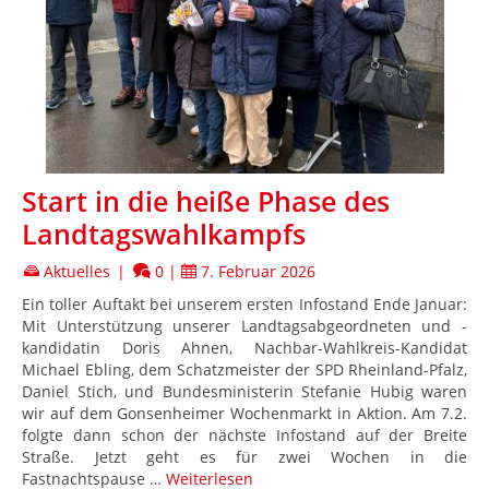
Start in die heiße Phase des
Landtagswahlkampfs
Aktuelles
|
0
|
7. Februar 2026
Ein toller Auftakt bei unserem ersten Infostand Ende Januar:
Mit Unterstützung unserer Landtagsabgeordneten und -
kandidatin Doris Ahnen, Nachbar-Wahlkreis-Kandidat
Michael Ebling, dem Schatzmeister der SPD Rheinland-Pfalz,
Daniel Stich, und Bundesministerin Stefanie Hubig waren
wir auf dem Gonsenheimer Wochenmarkt in Aktion. Am 7.2.
folgte dann schon der nächste Infostand auf der Breite
Straße. Jetzt geht es für zwei Wochen in die
Fastnachtspause …
Weiterlesen