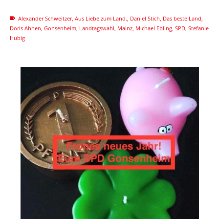
Alexander Schweitzer
,
Aus Liebe zum Land.
,
Daniel Stich
,
Das beste Land
,
Doris Ahnen
,
Gonsenheim
,
Landtagswahl
,
Mainz
,
Michael Ebling
,
SPD
,
Stefanie
Hubig