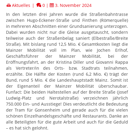
Aktuelles
|
0
|
3. November 2024
In den letzten drei Jahren wurde die Straßenbahntrasse
zwischen Hugo-Eckener-Straße und Finthen (Römerquelle)
in mehreren Abschnitten einer Grundsanierung unterzogen.
Dabei wurden nicht nur die Gleise ausgetauscht, sondern
teilweise auch der Straßenbelag saniert (Elbestraße/Breite
Straße). Mit bislang rund 12,5 Mio. € Gesamtkosten liegt die
Mainzer Mobilität voll im Plan, wie Jochen Erlhof,
Geschäftsführer der Mainzer Mobilität, bei der
Eröffnungsfahrt, an der Kristina Diller und Giovanni Rappa
als Vertreter/in des Orts- bzw. Stadtrats teilnahmen,
erzählte. Die Hälfte der Kosten (rund 6,2 Mio. €) trägt der
Bund, rund 5 Mio. € die Landeshauptstadt Mainz. Somit ist
der Eigenanteil der Mainzer Mobilität überschaubar.
Funfact: Die beiden Haltestellen auf der Breite Straße (Josef
Ludwig-Platz und Nerotalstraße) verzeichnen jährlich
750.000 Ein- und Ausstiege! Dies verdeutlicht die Bedeutung
der Tram für Gonsenheim und gerade auch für die vielen
schönen Einzelhandelsgeschäfte und Restaurants. Danke an
alle Beteiligten für die gute Arbeit und auch für die Geduld
– es hat sich gelohnt.